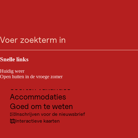
Ga
Ga
Ga
Ga
zoeken
Menu
naar
naar
naar
naar
zoeken
de
de
de
navigatie
hoofdinhoud
voettekst
Outdoor & Sport
Bestemmingen voor excursies
Snelle links
Cultuur
Huidig weer
Plaatsen
Open hutten in de vroege zomer
Soorten vakanties
Accommodaties
Goed om te weten
Inschrijven voor de nieuwsbrief
Interactieve kaarten