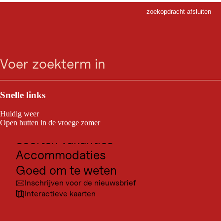
zoekopdracht afsluiten
Sluiten
Ga
Ga
Ga
Ga
zoeken
Menu
naar
naar
naar
naar
zoeken
de
de
de
navigatie
hoofdinhoud
voettekst
Outdoor & Sport
Bestemmingen voor excursies
Snelle links
Cultuur
Huidig weer
Plaatsen
Open hutten in de vroege zomer
Soorten vakanties
Accommodaties
Goed om te weten
Inschrijven voor de nieuwsbrief
Interactieve kaarten