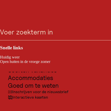
Ga
Ga
Ga
Ga
zoeken
Menu
naar
naar
naar
naar
zoeken
de
de
de
navigatie
hoofdinhoud
voettekst
Outdoor & Sport
Bestemmingen voor excursies
Snelle links
Cultuur
Huidig weer
Plaatsen
Open hutten in de vroege zomer
Soorten vakanties
Accommodaties
Goed om te weten
Inschrijven voor de nieuwsbrief
Interactieve kaarten