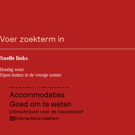
Ga
Ga
Ga
Ga
zoeken
Menu
naar
naar
naar
naar
zoeken
de
de
de
navigatie
hoofdinhoud
voettekst
Outdoor & Sport
Bestemmingen voor excursies
Snelle links
Cultuur
Huidig weer
Plaatsen
Open hutten in de vroege zomer
Soorten vakanties
Accommodaties
Goed om te weten
Inschrijven voor de nieuwsbrief
Interactieve kaarten