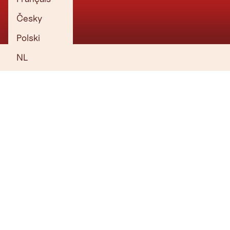
Vuur en vlam voor de bergen
Česky
Negen eenzame toppen
Polski
Eindelijk gaan de berghutten open!
NL
De mooiste toppen van 1.000 meter
Volgende halte: Kufstein!
Skiën in de lente ☀️: Op naar de gletsjer!
Mijn huis in de sneeuw ❄️
🎄 ⭐Tiroolse kerstgroeten ⭐ 🎄
TIROL NIEUWSBRIEF