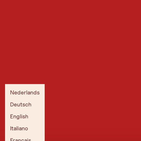
Geef ons je e-mailadres en we geven je vakantietips uit
Tirol.
E-mailadres
Ik ga akkoord met de verklaring
gegevensbescherming.
*
Nu aanmelden
Nederlands
Deutsch
Wat je kunt verwachten
English
Italiano
Op zoek naar een voorproefje? Hier vind je een aantal van onze laatste
nieuwsbrieven om door te bladeren en te lezen.
Français