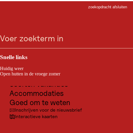
zoekopdracht afsluiten
Sluiten
Ga
Ga
Ga
Ga
zoeken
Menu
naar
naar
naar
naar
zoeken
de
de
de
navigatie
hoofdinhoud
voettekst
Outdoor & Sport
Bestemmingen voor excursies
Snelle links
Cultuur
Huidig weer
Plaatsen
Open hutten in de vroege zomer
Soorten vakanties
Accommodaties
Goed om te weten
Inschrijven voor de nieuwsbrief
Interactieve kaarten