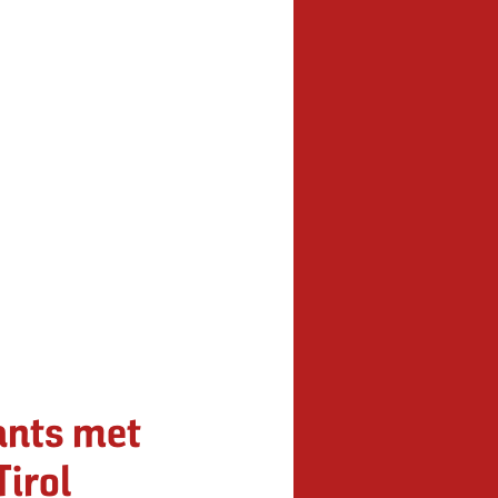
ants met
Tirol