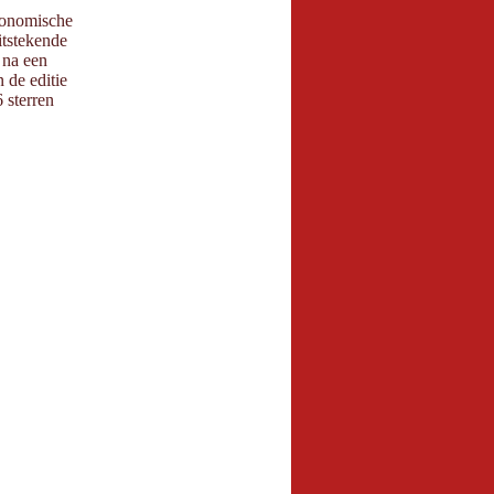
onomische
itstekende
 na een
 de editie
 sterren