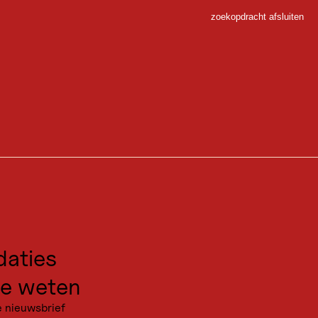
zoekopdracht afsluiten
Sluiten
 Sport
gen voor excursies
kanties
aties
e weten
e nieuwsbrief