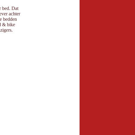
 bed. Dat
ever achter
hte bedden
d & bike
zigers.