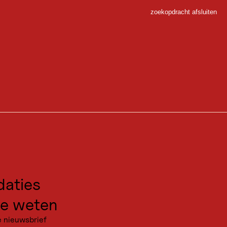
zoekopdracht afsluiten
Sluiten
 Sport
gen voor excursies
kanties
aties
e weten
e nieuwsbrief