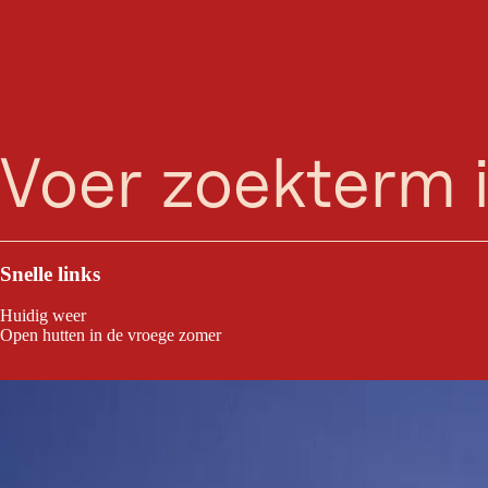
zoeken
Menu
Snelle links
Huidig weer
Open hutten in de vroege zomer