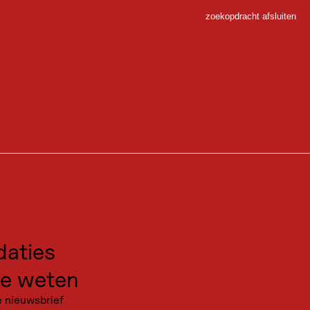
zoekopdracht afsluiten
Sluiten
 Sport
gen voor excursies
kanties
aties
e weten
e nieuwsbrief