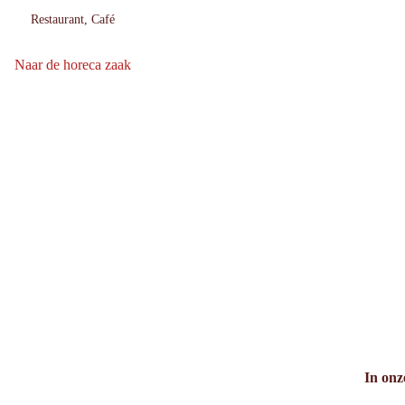
Restaurant, Café
:
Naar de horeca zaak
Naar de horeca zaak: FMZ Fachmarktzentrum
In onz