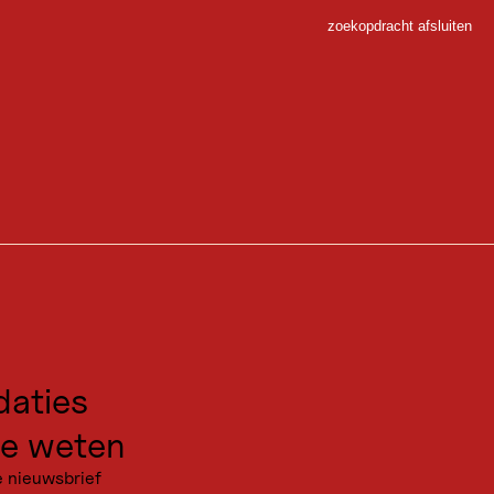
zoekopdracht afsluiten
Sluiten
 Sport
rt regionale producten en traditionele gerechten en is het startpunt voor
m actief te worden.
gen voor excursies
kanties
aties
e weten
e nieuwsbrief