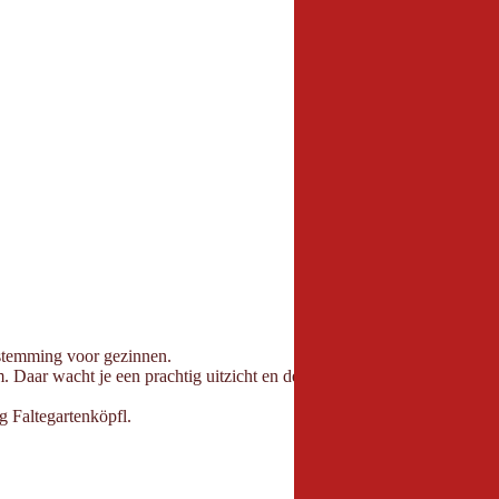
bestemming voor gezinnen.
 Daar wacht je een prachtig uitzicht en de hut nodigt je uit om te stopp
g Faltegartenköpfl.