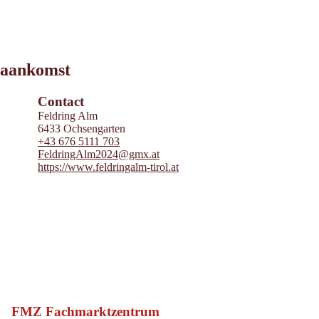
Leaflet
|
©
2026
tiris
aankomst
OpenStreetMap contributors 2026
Powered by
Contwise Maps
Contact
Feldring Alm
6433 Ochsengarten
+43 676 5111 703
FeldringAlm2024@gmx.at
https://www.feldringalm-tirol.at
FMZ Fachmarktzentrum
Imst
Locatie: