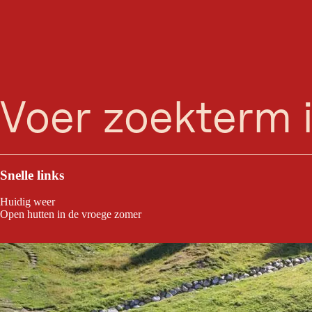
zoeken
Menu
De Feldringalm ligt op 1.888 meter hoogte in de Stubaier Alpen bij Silz 
wandelingen naar toppen zoals de Faltegartenköpfl of Pirchkogel. In 
Snelle links
Huidig weer
Open hutten in de vroege zomer