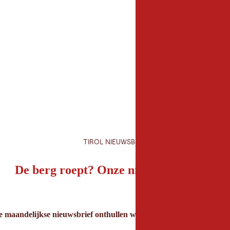
TIROL NIEUWSBRIEF
De berg roept? Onze nieuwsbrief ook!
e maandelijkse nieuwsbrief onthullen we de beste vakantietips voor