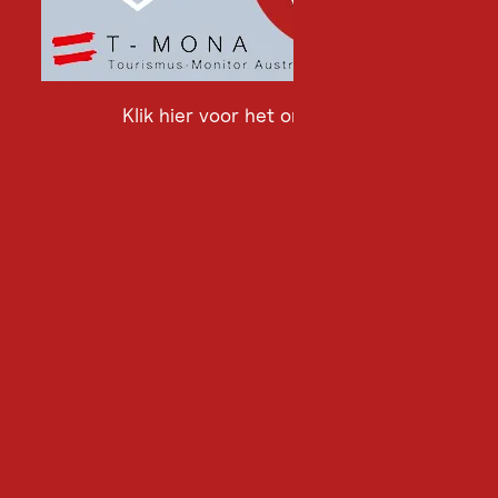
Klik hier voor het onderzoek
Klik
hier
voor
het
onderzoek