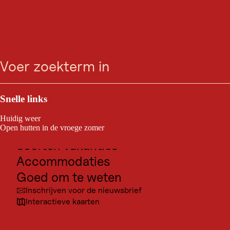
GASTRONOMIE
Gasthof Gröbenhof
zoeken
Menu
Vandaag open
Fulpmes
Outdoor & Sport
Bestemmingen voor excursies
Snelle links
Gasthof Gröbenhof
Cultuur
Huidig weer
Plaatsen
Open hutten in de vroege zomer
Soorten vakanties
Accommodaties
Goed om te weten
Inschrijven voor de nieuwsbrief
Interactieve kaarten