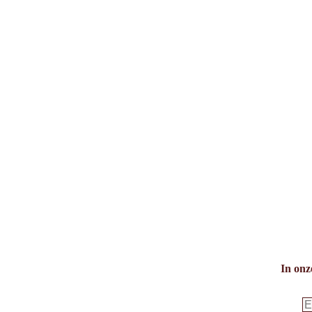
OpenStreetMap contributors 2026
Powered by
Contwise Maps
In onz