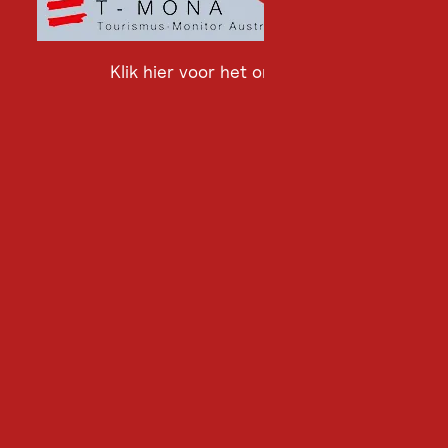
Klik hier voor het onderzoek
Klik
hier
voor
het
onderzoek