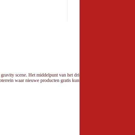
24
25
31
gravity scene. Het middelpunt van het driedaagse evenement is een down
oterrein waar nieuwe producten gratis kunnen worden getest. Een trampo