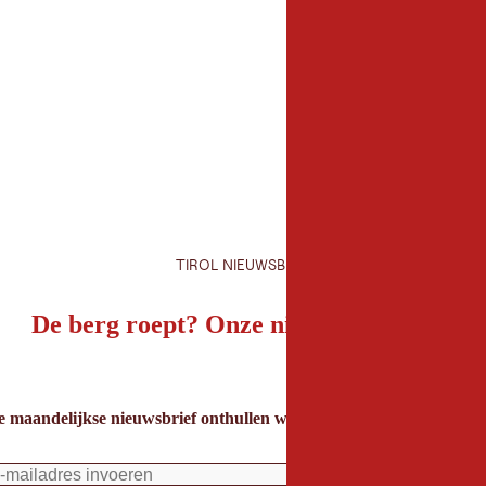
Organisator
Bikepark Serfaus-Fis
Fisser Straße 50
6533 Fiss
+43 5476/53077-20
info@bikepark-sfl.at
TIROL NIEUWSBRIEF
De berg roept? Onze nieuwsbrief ook!
e maandelijkse nieuwsbrief onthullen we de beste vakantietips voor