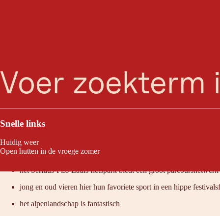
B
zoeken
Menu
Er is geen betere plek voor een fietsfestival. Drie dagen lang wordt he
Snelle links
Huidig weer
Raden wij aan omdat:
Open hutten in de vroege zomer
het Serfaus-Fiss-Ladis fietspark biedt een groot parcoursnetwerk
jong en oud vieren hier hun favoriete sport in een hippe festivals
het alpenlandschap is fantastisch