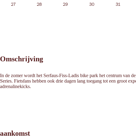
27
28
29
30
31
Omschrijving
In de zomer wordt het Serfaus-Fiss-Ladis bike park het centrum van de 
Series. Fietsfans hebben ook drie dagen lang toegang tot een groot exp
adrenalinekicks.
Leaflet
|
©
2026
tiris
aankomst