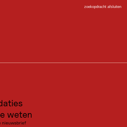
zoekopdracht afsluiten
Sluiten
is
 Sport
gen voor excursies
kanties
aties
e weten
e nieuwsbrief