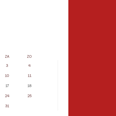
ZA
ZO
MA
DI
3
4
10
11
2
3
17
18
9
10
24
25
16
17
31
23
24