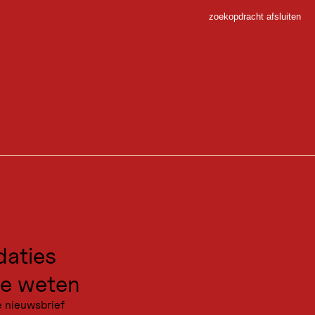
zoekopdracht afsluiten
Sluiten
 Sport
en profiteren van een unieke natuurlijke omgeving.
gen voor excursies
kanties
cht op de ruige Dolomieten van Lienz. Ze slingeren over de brede
aties
 vooral tijdens de gemakkelijke race in vrije stijl, waar ook jonge
e weten
e nieuwsbrief