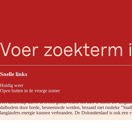
zoeken
Menu
Eens per jaar wordt het echt druk in de kleine gemeente Obertilliach.
Snelle links
Huidig weer
Raden wij aan omdat:
Open hutten in de vroege zomer
Het landschap alleen al is een goede reden om mee te doen: De langlaufl
dalbodem door brede, besneeuwde weiden, bezaaid met rustieke "Stadln".
langlaufers energie kunnen verbranden. De Dolomitenlauf is ook een va