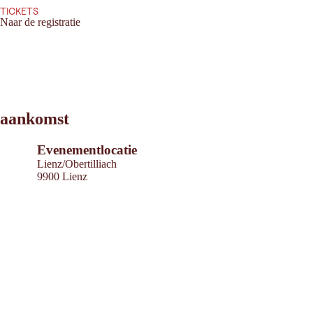
TICKETS
Naar de registratie
Leaflet
|
©
2026
tiris
aankomst
OpenStreetMap contributors 2026
Powered by
Contwise Maps
Evenementlocatie
Lienz/Obertilliach
9900 Lienz