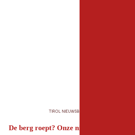
Organisator
LRC Lienzer Dolomi
9900 Lienz
TIROL NIEUWSBRIEF
De berg roept? Onze nieuwsbrief ook!