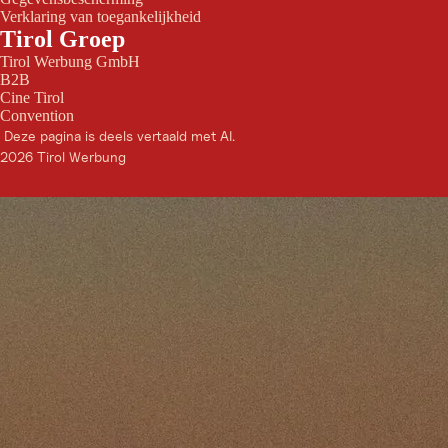
Verklaring van toegankelijkheid
Tirol Groep
Tirol Werbung GmbH
B2B
Cine Tirol
Convention
Deze pagina is deels vertaald met AI.
2026 Tirol Werbung