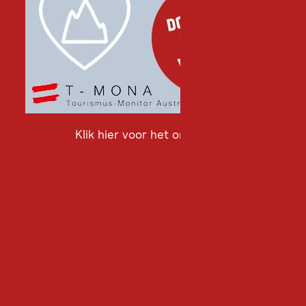
Klik hier voor het onderzoek
Klik
hier
voor
het
onderzoek