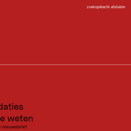
zoekopdracht afsluiten
Sluiten
ton
 Sport
rlijke yoga en een flinke dosis natuur tijdens de vier dagen van het
gen voor excursies
kanties
aties
e weten
e nieuwsbrief