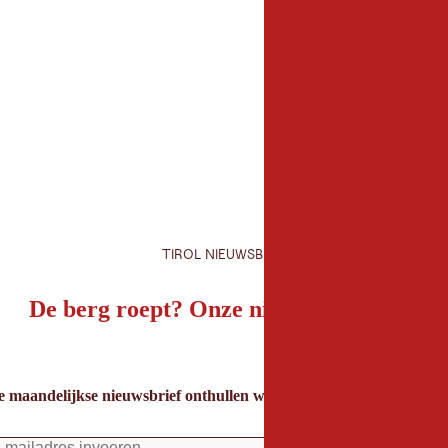
Organisator
TVB St. Anton am Ar
Dorfstraße 8
6580 St. Anton am Ar
TIROL NIEUWSBRIEF
De berg roept? Onze nieuwsbrief ook!
e maandelijkse nieuwsbrief onthullen we de beste vakantietips voor