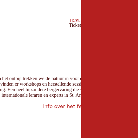
26
27
TICKETS
Tickets boeken
Na het ontbijt trekken we de natuur in voor de eerste yogasessies. De
ags vinden er workshops en herstellende sessies plaats op de berg en in
ng. Een heel bijzondere bergervaring die veel blijvende herinneringen 
nternationale leraren en experts in St. Anton am Arlberg.
Info over het festival