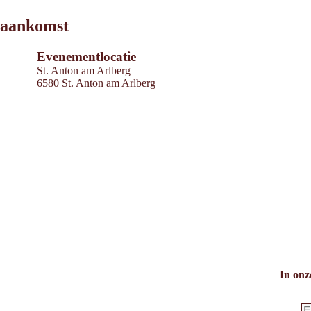
Leaflet
|
©
2026
tiris
aankomst
OpenStreetMap contributors 2026
Powered by
Contwise Maps
Evenementlocatie
St. Anton am Arlberg
6580 St. Anton am Arlberg
In onz