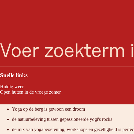
Mo
zoeken
Menu
Voor veel yogi's is het Mountain Yoga Festival in St. Anton am Arlberg
festival.
Snelle links
Huidig weer
Open hutten in de vroege zomer
Raden wij aan omdat:
Yoga op de berg is gewoon een droom
de natuurbeleving tussen gepassioneerde yogi's rocks
de mix van yogabeoefening, workshops en gezelligheid is perfec