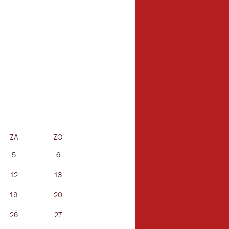
ZA
ZO
MA
DI
5
6
12
13
5
6
19
20
12
13
26
27
19
20