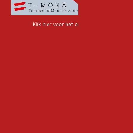
Klik hier voor het onderzoek
Klik
hier
voor
het
onderzoek