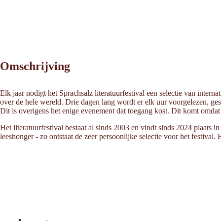
Omschrijving
Elk jaar nodigt het Sprachsalz literatuurfestival een selectie van inte
over de hele wereld. Drie dagen lang wordt er elk uur voorgelezen, gesi
Dit is overigens het enige evenement dat toegang kost. Dit komt omdat S
Het literatuurfestival bestaat al sinds 2003 en vindt sinds 2024 plaat
leeshonger - zo ontstaat de zeer persoonlijke selectie voor het festival. E
Leaflet
|
©
2026
tiris