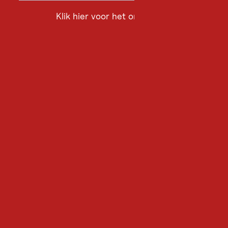
Klik hier voor het onderzoek
Klik
hier
voor
het
onderzoek