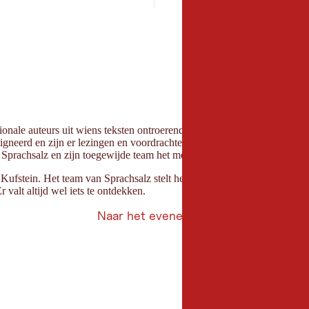
rnationale auteurs uit wiens teksten ontroerend en inspirerend zijn. Ond
gneerd en zijn er lezingen en voordrachten voor kinderen. De culinair-li
prachsalz en zijn toegewijde team het mogelijk blijven maken dat alle l
s in Kufstein. Het team van Sprachsalz stelt het programma met veel pa
r valt altijd wel iets te ontdekken.
Naar het evenement