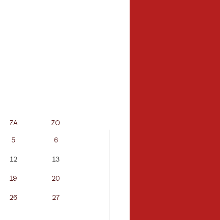
ZA
ZO
MA
DI
5
6
12
13
5
6
19
20
12
13
26
27
19
20
26
27