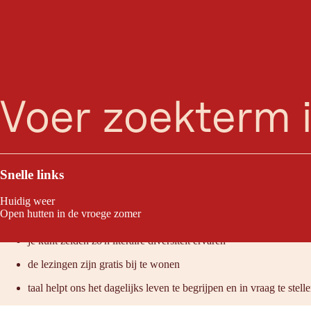
zoeken
Menu
Het Sprachsalz literatuurfestival brengt belangrijke auteurs uit de he
Snelle links
Huidig weer
Raden wij aan omdat:
Open hutten in de vroege zomer
je kunt zelden zo'n literaire diversiteit ervaren
de lezingen zijn gratis bij te wonen
taal helpt ons het dagelijks leven te begrijpen en in vraag te stell