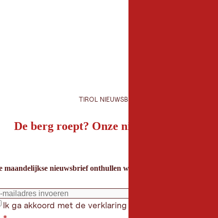
Organisator
Stadtmarketing Kufst
6330 Kufstein
TIROL NIEUWSBRIEF
De berg roept? Onze nieuwsbrief ook!
e maandelijkse nieuwsbrief onthullen we de beste vakantietips voor
Ik ga akkoord met de verklaring gegevensbeschermin