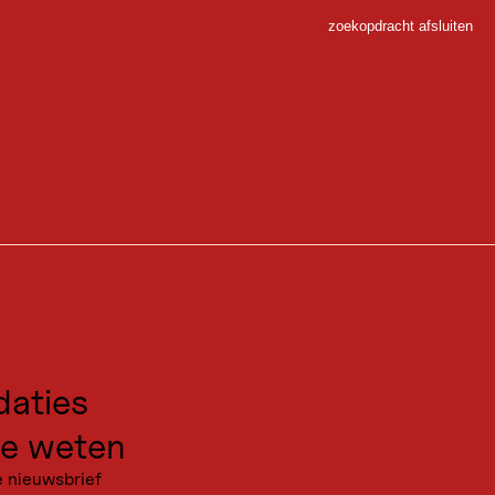
zoekopdracht afsluiten
Sluiten
 Sport
emmen aan het woord.
gen voor excursies
kanties
aties
e weten
e nieuwsbrief