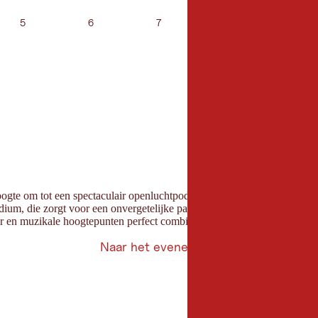
5
6
7
8
9
oogte om tot een spectaculair openluchtpodium met DJ en feeststemming
ium, die zorgt voor een onvergetelijke paaservaring tussen zon, sneeu
ier en muzikale hoogtepunten perfect combineert.
Naar het evenement