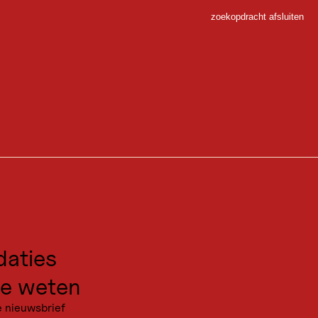
zoekopdracht afsluiten
Sluiten
ert
 Sport
gen voor excursies
kanties
aties
e weten
e nieuwsbrief