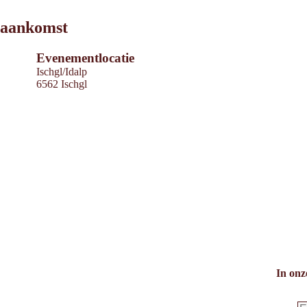
Leaflet
|
©
2026
tiris
aankomst
OpenStreetMap contributors 2026
Powered by
Contwise Maps
Evenementlocatie
Ischgl/Idalp
6562 Ischgl
In onz