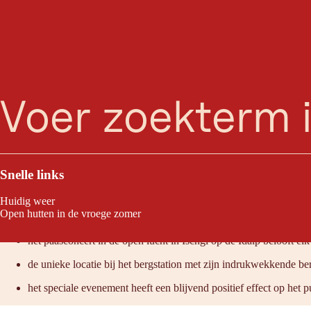
To
zoeken
Menu
Kom lente, kom Pasen. Wat is er mooier dan het kleurrijke, warme seiz
Snelle links
Huidig weer
Raden wij aan omdat:
Open hutten in de vroege zomer
het paasconcert in de open lucht in Ischgl op de Idalp belooft e
de unieke locatie bij het bergstation met zijn indrukwekkende be
het speciale evenement heeft een blijvend positief effect op het p