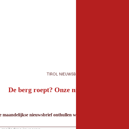
Organisator
TVB Paznaun Ischgl
6562 Ischgl
info@paznaun-ischgl
TIROL NIEUWSBRIEF
De berg roept? Onze nieuwsbrief ook!
e maandelijkse nieuwsbrief onthullen we de beste vakantietips voor