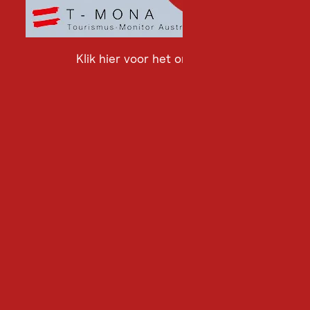
Klik hier voor het onderzoek
Klik
hier
voor
het
onderzoek