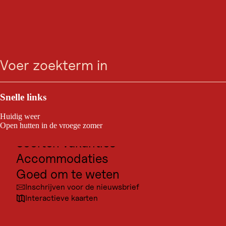
EXCURSIEBESTEMMING
Ga
Ga
Ga
Ga
Sommerrodelbahn
zoeken
Menu
naar
naar
naar
naar
zoeken
de
de
de
navigatie
Mieders
hoofdinhoud
voettekst
Outdoor & Sport
Mieders m Stubaital
Bestemmingen voor excursies
Snelle links
Cultuur
Huidig weer
Plaatsen
Open hutten in de vroege zomer
Soorten vakanties
Accommodaties
Goed om te weten
Inschrijven voor de nieuwsbrief
Interactieve kaarten