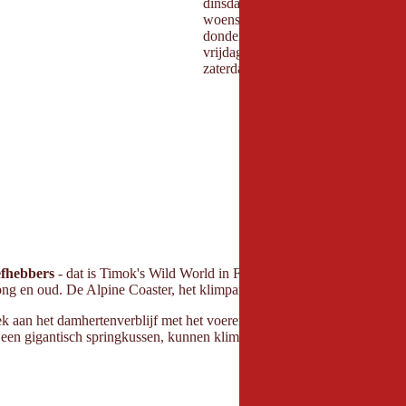
dinsdag:
woensdag:
donderdag:
vrijdag:
zaterdag:
iefhebbers
- dat is Timok's Wild World in Fieberbrunn. Omgeven door h
ng en oud. De Alpine Coaster, het klimpark, het bosklimparcours en d
oek aan het damhertenverblijf met het voeren van damherten? Op warme 
een gigantisch springkussen, kunnen klimliefhebbers
actief
worden in 