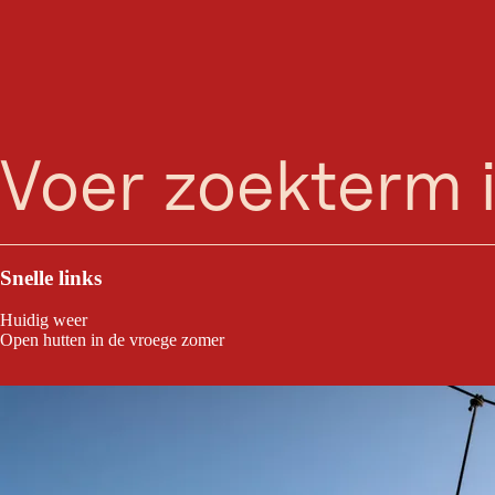
zoeken
Menu
Timok's Wild World in Serfaus is een spannend avonturenpark voor he
meer dan 7.000 m². Perfect voor jonge en oude ontdekkingsreizigers die 
Snelle links
Huidig weer
Open hutten in de vroege zomer