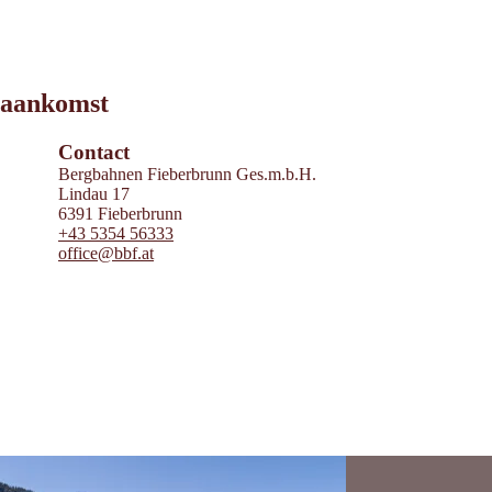
Leaflet
|
©
2026
tiris
aankomst
OpenStreetMap contributors 2026
Powered by
Contwise Maps
Contact
Bergbahnen Fieberbrunn Ges.m.b.H.
Lindau 17
6391 Fieberbrunn
+43 5354 56333
office@bbf.at