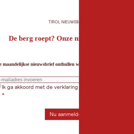
TIROL NIEUWSBRIEF
De berg roept? Onze nieuwsbrief ook!
e maandelijkse nieuwsbrief onthullen we de beste vakantietips voor
Ik ga akkoord met de verklaring gegevensbeschermin
*
Nu aanmelden