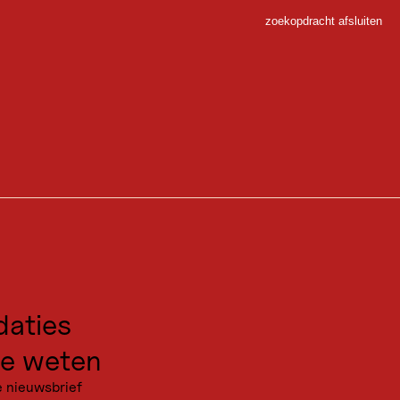
zoekopdracht afsluiten
Sluiten
 Sport
en zoals klimwanden, een wildwaterkanaal en een reuzenglijbaan op
gen voor excursies
kanties
aties
e weten
e nieuwsbrief