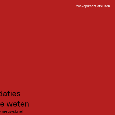
zoekopdracht afsluiten
Sluiten
 Sport
gen voor excursies
kanties
aties
e weten
e nieuwsbrief