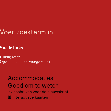
SINGLETRAIL
Alban Lakata Trail Nr.
zoeken
Menu
142
Outdoor & Sport
Lienz / Villgratner bergen
gemiddeld
2,0 km
0:20 h
Moeilijkheidsgraad:
lengte
duur:
Bestemmingen voor excursies
Snelle links
van
de
Cultuur
route:
Huidig weer
Alban Lakata Pad nr. 142
Plaatsen
Open hutten in de vroege zomer
Soorten vakanties
Accommodaties
Goed om te weten
Inschrijven voor de nieuwsbrief
© bik
Interactieve kaarten