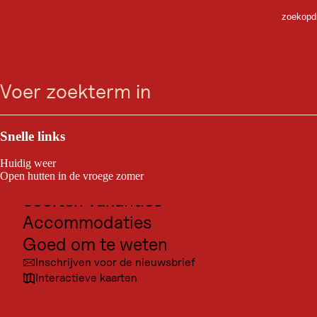
zoekopdr
HARDLOPEN
Ga
Ga
Ga
Ga
Hardlopen in Seefeld
zoeken
Menu
naar
naar
naar
naar
zoeken
de
de
de
navigatie
Als hoogplateau van Tirol op 1.200 meter is Seefeld een
hoofdinhoud
voettekst
waar hardloopparadijs.
Outdoor & Sport
Bestemmingen voor excursies
Snelle links
Cultuur
Huidig weer
Plaatsen
Open hutten in de vroege zomer
Soorten vakanties
Accommodaties
Goed om te weten
Inschrijven voor de nieuwsbrief
Interactieve kaarten