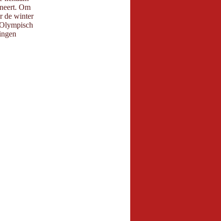
ineert. Om
ór de winter
t Olympisch
ningen