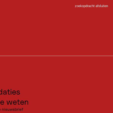
zoekopdracht afsluiten
Sluiten
 Sport
gen voor excursies
kanties
aties
e weten
e nieuwsbrief