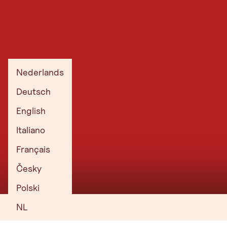
Familieavonturen in de Paznaun-vallei
Nederlands
AVONTURENPARK ZONNIGE BERG
Deutsch
Skispeeltuin van topklasse om de mooiste sport
ter wereld te leren.
English
Naar het avonturenpark
Italiano
Français
RODELBAAN KAPPL
Česky
Zonnige rodelbaan in het skigebied.
Polski
Naar de rodelbaan
NL
BEGINNERSGEBIED MEER