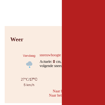
Weer
sneeuwhoogte
Vandaag
Actuele:
cm,
0
volgende sneeuwval, op :datum
17°C
27°C
/
5 km/h
Naar her weerbericht
Naar het sneeuwbericht
© Geosph