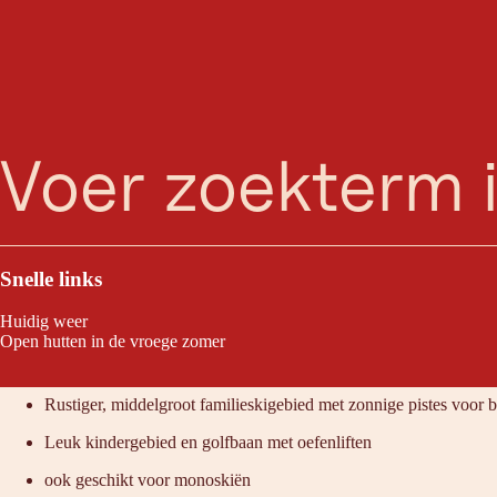
zoeken
Menu
Heb je thuis echte sneeuwkabouters? Dan raden we je het skigebied op 
Snelle links
Huidig weer
Open hutten in de vroege zomer
Raden wij aan omdat:
Rustiger, middelgroot familieskigebied met zonnige pistes voor 
Leuk kindergebied en golfbaan met oefenliften
ook geschikt voor monoskiën