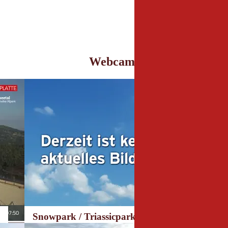
Webcams
Snowpark / Triassicpark