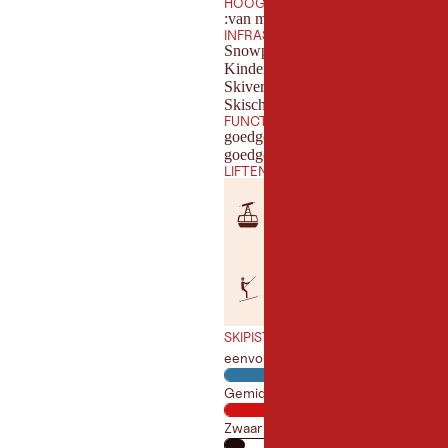
HOOGTE
:van m - 1900t m
INFRASTRUCTUUR
Snowpark
Kinderland
Skiverhuur in het wintersportgebie
Skischolen in het wintersportgebie
FUNCTIES
goedgekeurd familieskigebied
goedgekeurd monoski gebied
LIFTEN
x
2
gondel
x
3
sleeplift
SKIPISTES
eenvoudig
Gemiddeld
Zwaar