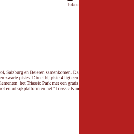
Totale pistekilometer: 42 km
irol, Salzburg en Beieren samenkomen. Dankzij de ligging op een plate
n zwarte pistes. Direct bij piste 4 ligt een dagelijks vers geprepareerd
elementen, het Triassic Park met een gratis winterspeeltuin, liefdevolle
.grot en uitkijkplatform en het "Triassic Kinderland" als beginnersgebi