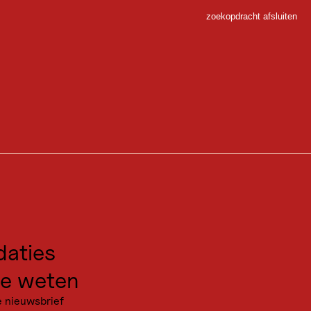
zoekopdracht afsluiten
Sluiten
 Sport
gen voor excursies
kanties
aties
e weten
e nieuwsbrief