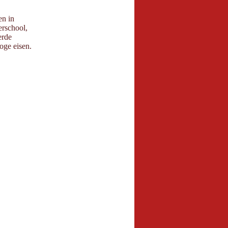
en in
erschool,
erde
oge eisen.