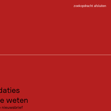
zoekopdracht afsluiten
Sluiten
 Sport
gen voor excursies
kanties
aties
e weten
e nieuwsbrief