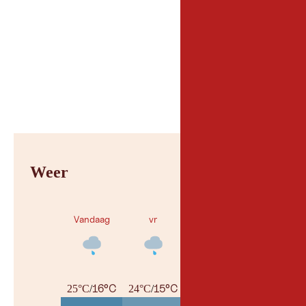
Weer
Vandaag
vr
za
16°C
15°C
14°C
25°C
/
24°C
/
26°C
/