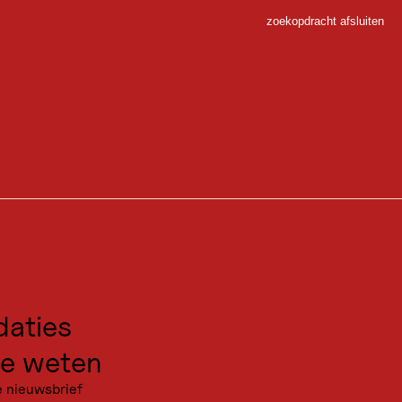
zoekopdracht afsluiten
Sluiten
 Sport
klim die ook door beginners kan worden bedwongen.
gen voor excursies
kanties
aties
n paar honderd meter van de route gaat door een bebost gebied. Kort
ter hoogte met vrij uitzicht op de zonsondergang.
e weten
e nieuwsbrief