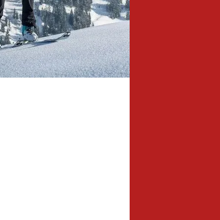
2,4 km
lengte: