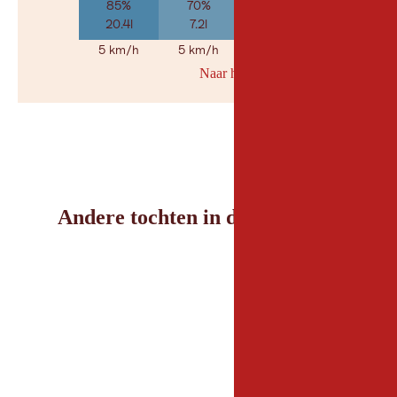
85%
70%
40%
20.4l
7.2l
2.2l
5 km/h
5 km/h
5 km/h
Naar her weerbericht
© Geosp
Andere tochten in de omgeving