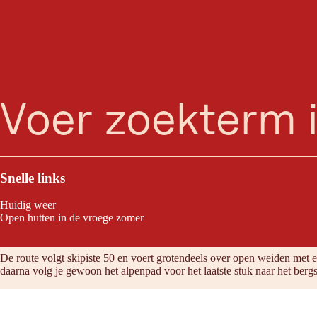
zoeken
Menu
De pistenroute van het middenstation van de Bichlalmlift in Oberaige
Snelle links
Huidig weer
Open hutten in de vroege zomer
Tour eigenschappen
De route volgt skipiste 50 en voert grotendeels over open weiden met 
daarna volg je gewoon het alpenpad voor het laatste stuk naar het bergs