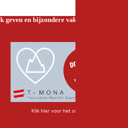
k geven en bijzondere vakantiebelevenissen
Klik hier voor het onderzoek
Klik
hier
voor