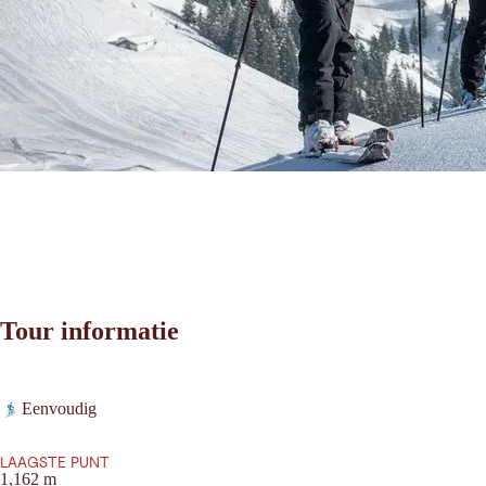
Tour informatie
Leaflet
|
©
2026
tiris
Eenvoudig
OpenStreetMap contributors 2026
Vereisten:
Powered by
Contwise Maps
LAAGSTE PUNT
1,162 m