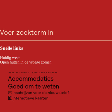
HUT
Bettelwurf-Hütte
zoeken
Menu
Absam
Outdoor & Sport
De Bettelwurfhütte (2.077 meter boven zeeniveau) is een populaire
Bestemmingen voor excursies
Snelle links
ÖAV-berghut voor toerskiërs en klimmers in het zuidelijke Karwendel.
Cultuur
Huidig weer
Plaatsen
Open hutten in de vroege zomer
Soorten vakanties
Accommodaties
Goed om te weten
© Bett
Inschrijven voor de nieuwsbrief
Interactieve kaarten