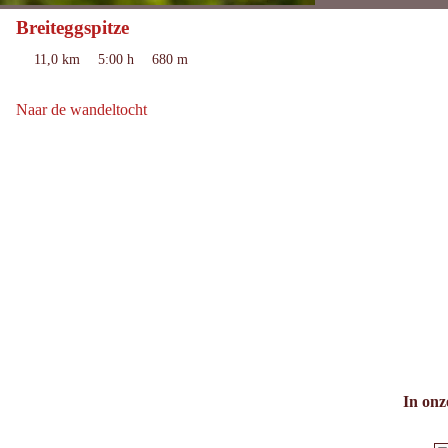
Breiteggspitze
gemiddeld
moeilijkheidsgraad:
11,0 km
5:00 h
680 m
Lengte:
duur:
hoogtemeters
bergafwaarts:
Naar de wandeltocht
Naar de wandeltocht: Breiteggspitze
In onz