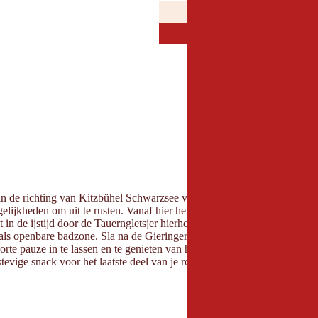
JANUARI
FEBRUAR
JAN
FEB
JULI
AUGUST
JUL
AUG
 in de richting van Kitzbühel Schwarzsee via Schmiedboden naar Hasen
elijkheden om uit te rusten. Vanaf hier heb je een prachtig uitzicht o
t in de ijstijd door de Tauerngletsjer hierheen werd getransporteerd. Ti
 als openbare badzone. Sla na de Gieringer Weiher rechtsaf via de boer
te pauze in te lassen en te genieten van het prachtige panorama. Ga ver
evige snack voor het laatste deel van je rondwandeling. Vanaf hier ga je