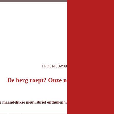
TIROL NIEUWSBRIEF
De berg roept? Onze nieuwsbrief ook!
e maandelijkse nieuwsbrief onthullen we de beste vakantietips voor