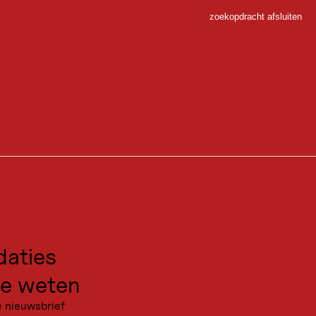
zoekopdracht afsluiten
Sluiten
 Sport
kkend hoogtepunt: een duik in de Gieringer Weiher!
gen voor excursies
kanties
aties
Tirol. Oberndorf in Tirol is het start- en eindpunt van de ongeveer
zwemmen bij de Gieringer Weiher is de route ideaal voor gezinnen die
e weten
e nieuwsbrief