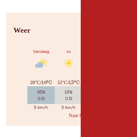
Weer
Vandaag
zo
ma
14°C
13°C
15°C
28°C
/
32°C
/
31°C
/
35%
15%
50%
0.5l
0.5l
2.1l
5 km/h
5 km/h
5 km/h
Naar her weerbericht
© Geosp