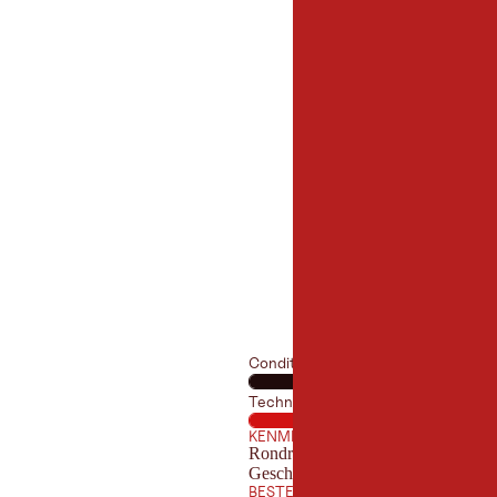
10,5 km
lengte:
Conditie
Techniek
KENMERKEN
Rondritten
Geschikt voor families
BESTE TIJD VAN HET JAAR