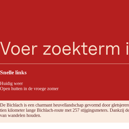
zoeken
Menu
Zachtjes op en neer houdt de moed erin en kenmerkt de charmante wan
Snelle links
Huidig weer
Open hutten in de vroege zomer
Tour eigenschappen
De Bichlach is een charmant heuvellandschap gevormd door gletsjereros
tien kilometer lange Bichlach-route met 257 stijgingsmeters. Dankzij d
van wandelen houden.