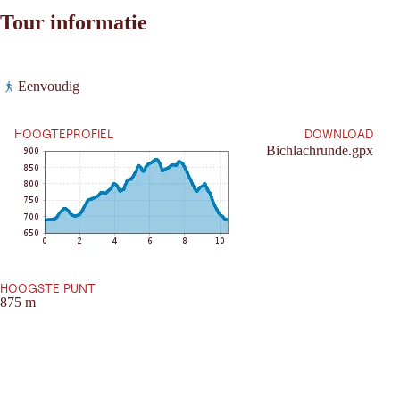
Tour informatie
Leaflet
|
©
2026
tiris
Eenvoudig
OpenStreetMap contributors 2026
Vereisten:
Powered by
Contwise Maps
HOOGTEPROFIEL
DOWNLOAD
Bichlachrunde.gpx
HOOGSTE PUNT
875 m