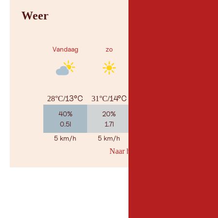
Weer
Vandaag
zo
ma
13°C
14°C
16°C
28°C
/
31°C
/
30°C
/
40%
20%
50%
0.5l
1.7l
2l
5 km/h
5 km/h
5 km/h
Naar her weerbericht
© Geosp