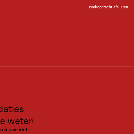
zoekopdracht afsluiten
Sluiten
en
 Sport
gens heeft de hangbrug ook een geperforeerde vloer - daar kun je de
gen voor excursies
kanties
aties
via een waterval. Via Locherboden met zijn bedevaartskerk voert de
e weten
e nieuwsbrief