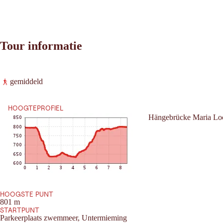
Tour informatie
Leaflet
|
©
2026
tiris
gemiddeld
OpenStreetMap contributors 2026
Vereisten:
Powered by
Contwise Maps
HOOGTEPROFIEL
Hängebrücke Maria Lo
HOOGSTE PUNT
801 m
STARTPUNT
Parkeerplaats zwemmeer, Untermieming