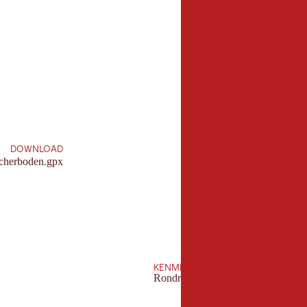
8,5 km
lengte:
DOWNLOAD
cherboden.gpx
KENMERKEN
Rondritten