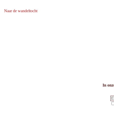
bergafwaarts:
Naar de wandeltocht
Naar de wandeltocht: Breiteggspitze
In onz