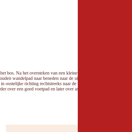
 het bos. Na het oversteken van een kleine brug volg je de borden naar 
rhouden wandelpad naar beneden naar de uiterwaarden van de Inn. Daa
in oostelijke richting rechtstreeks naar de waterval. Vanaf de hangbru
er over een goed voetpad en later over asfalt. De route loopt door de 