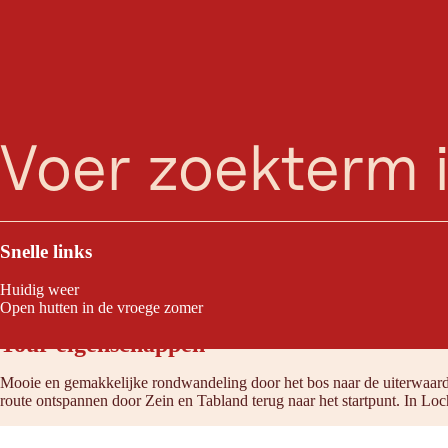
H
zoeken
Menu
Deze brug hangt al sinds 1935 boven de Inn en verbindt het kleine do
blauwe Inn onder je zien stromen.
Snelle links
Huidig weer
Open hutten in de vroege zomer
Tour eigenschappen
Mooie en gemakkelijke rondwandeling door het bos naar de uiterwaard
route ontspannen door Zein en Tabland terug naar het startpunt. In Lo