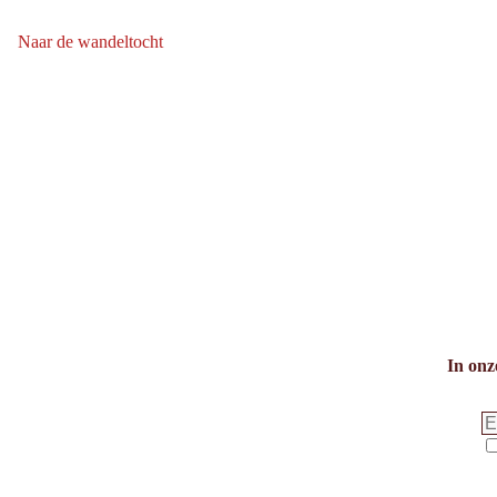
bergafwaarts:
Naar de wandeltocht
Naar de wandeltocht: Wildseelodersee - Blumensteig - Streuböden
In onz