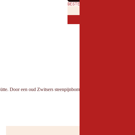
BESTE TIJD VAN HET JAAR
JANUARI
FEBRUAR
JAN
FEB
JULI
AUGUST
JUL
AUG
e. Door een oud Zwitsers steenpijnbomenbos loopt de route altijd in z