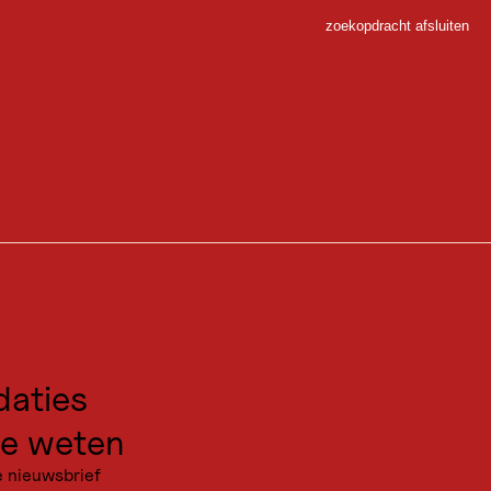
zoekopdracht afsluiten
Sluiten
 Sport
matigd steile klim leidt door een schilderachtig dennenbos en over
gen voor excursies
kanties
aties
s de beek Lizumbach matig bergopwaarts naar de Stieralm en gaat dan
e weten
e plaats voor uitgestrekte alpenweiden, tot je uiteindelijk de
ver van de hut en nodigt je uit om het jezelf gemakkelijk te maken in
e nieuwsbrief