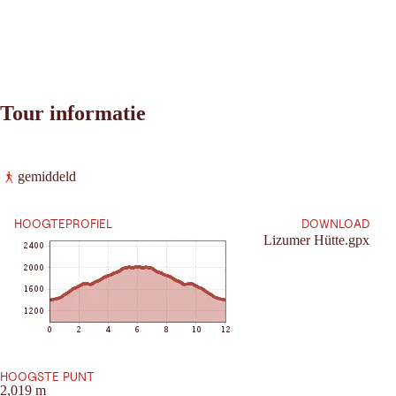
Tour informatie
Leaflet
|
©
2026
tiris
gemiddeld
OpenStreetMap contributors 2026
Vereisten:
Powered by
Contwise Maps
HOOGTEPROFIEL
DOWNLOAD
Lizumer Hütte.gpx
HOOGSTE PUNT
2,019 m