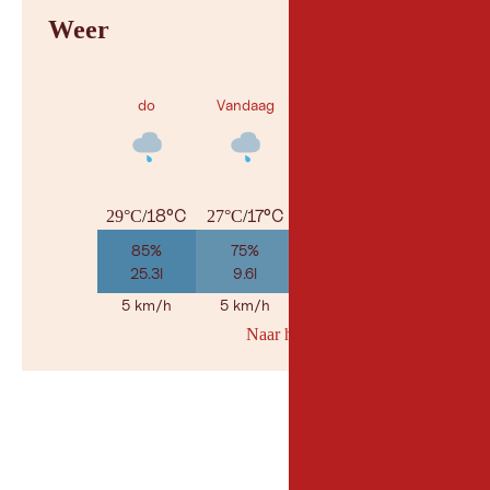
Weer
do
Vandaag
za
18°C
17°C
16°C
29°C
/
27°C
/
30°C
/
85%
75%
30%
25.3l
9.6l
1.8l
5 km/h
5 km/h
5 km/h
Naar her weerbericht
© Geosp