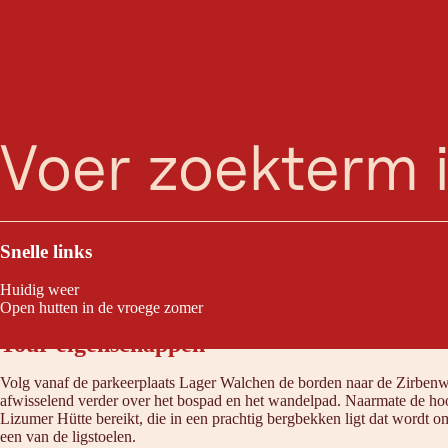
zoeken
Menu
Als je op zoek bent naar een echte "feel-good hut", dan is de Lizumer 
kleurrijke alpenweiden rechtstreeks naar de hut.
Snelle links
Huidig weer
Open hutten in de vroege zomer
Tour eigenschappen
Volg vanaf de parkeerplaats Lager Walchen de borden naar de Zirbenwe
afwisselend verder over het bospad en het wandelpad. Naarmate de hoog
Lizumer Hütte bereikt, die in een prachtig bergbekken ligt dat wordt oml
een van de ligstoelen.