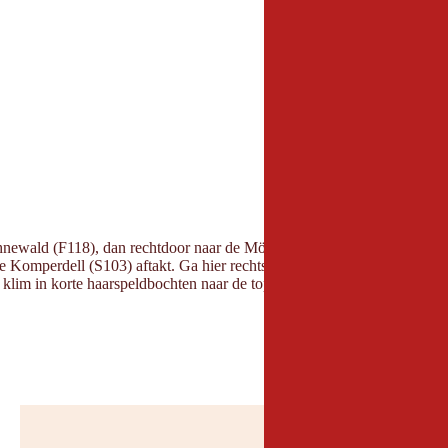
newald (F118), dan rechtdoor naar de Möseralm (F113). Nu direct in s
 Komperdell (S103) aftakt. Ga hier rechts verder op de brede skipiste (F
lere klim in korte haarspeldbochten naar de top op 2.596 m (F110).