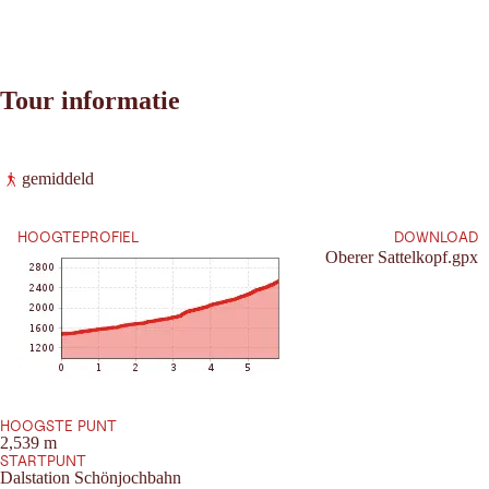
Tour informatie
Leaflet
|
©
2026
tiris
gemiddeld
OpenStreetMap contributors 2026
Vereisten:
Powered by
Contwise Maps
HOOGTEPROFIEL
DOWNLOAD
Oberer Sattelkopf.gpx
HOOGSTE PUNT
2,539 m
STARTPUNT
Dalstation Schönjochbahn