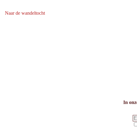
bergafwaarts:
Naar de wandeltocht
Naar de wandeltocht: Murmliweg
In onz