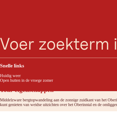
zoeken
Menu
Wie op weg gaat naar de bovenste Sattelkopf kan zich verheugen op ove
sneeuwvrij dan andere tochten.
Snelle links
Huidig weer
Open hutten in de vroege zomer
Tour eigenschappen
Middelzware bergtopwandeling aan de zonnige zuidkant van het Oberinn
kunt genieten van weidse uitzichten over het Oberinntal en de omligg