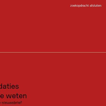
zoekopdracht afsluiten
Sluiten
 Sport
 De constant naar het zuiden gerichte beklimming is eerder in het jaar
gen voor excursies
kanties
aties
zich omhoog naar het markante bergtopkruis op 2.596 meter, waar je
e weten
e nieuwsbrief