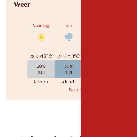
Weer
Vandaag
ma
di
13°C
14°C
14°C
28°C
/
27°C
/
25°C
/
20%
50%
55%
2.8l
1.2l
5.5l
5 km/h
5 km/h
5 km/h
Naar her weerbericht
© Geosp