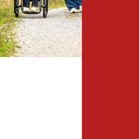
7,0 km
lengte: