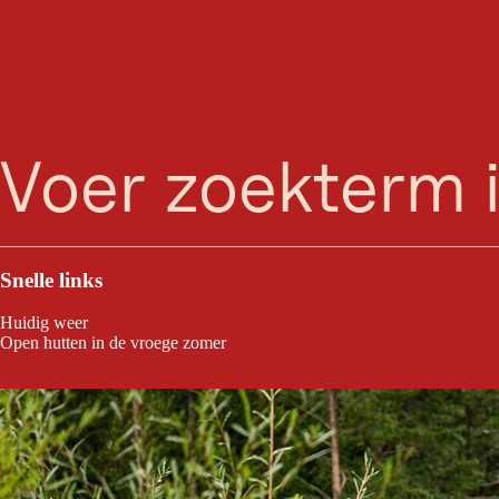
Rolli
zoeken
Menu
Makkelijke, rolstoeltoegankelijke wandeling vanuit Scharnitz langs de
Snelle links
Huidig weer
Open hutten in de vroege zomer