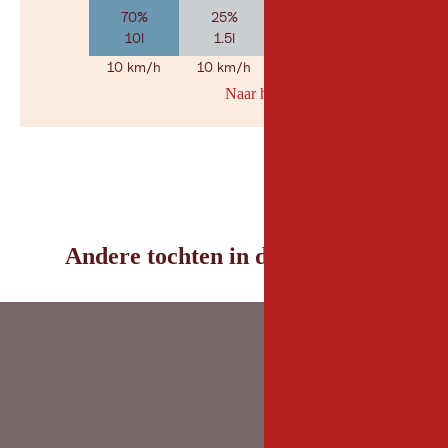
70%
25%
35%
10l
1.5l
3.3l
10 km/h
10 km/h
15 km/h
Naar her weerbericht
© Geosp
Andere tochten in de omgeving