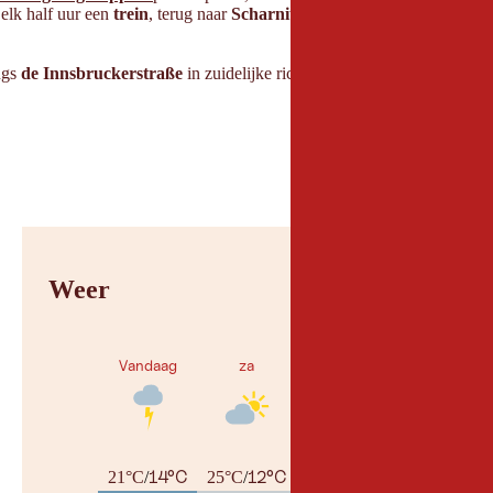
l elk half uur een
trein
, terug naar
Scharnitz
of de andere kant op naar
ngs
de Innsbruckerstraße
in zuidelijke richting tot aan de
Maria Hilf 
Weer
Vandaag
za
zo
14°C
12°C
14°C
21°C
/
25°C
/
29°C
/