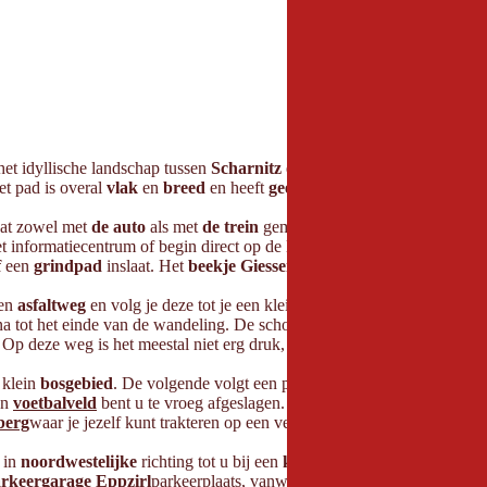
het idyllische landschap tussen
Scharnitz
en
Gießenbach
. De
route
va
et pad is overal
vlak
en
breed
en heeft
geen noemenswaardige
gevaa
at zowel met
de auto
als met
de trein
gemakkelijk te bereiken is. Er z
het informatiecentrum of begin direct op de
Isarpromenade
in de richti
f
een
grindpad
inslaat. Het
beekje Giessenbach
begeleidt je hier en he
een
asfaltweg
en volg je deze tot je een kleine
brug
bent overgestoken. 
na tot het einde van de wandeling. De schoonheid van het
hoogplateau
 Op deze weg is het meestal niet erg druk, zodat je van veel rustige mo
 klein
bosgebied
. De volgende volgt een paar meter verder en hier steek
en
voetbalveld
bent u te vroeg afgeslagen. Blijf de beek volgen, die lan
berg
waar je jezelf kunt trakteren op een verfrissing. Het
restaurantged
 in
noordwestelijke
richting tot u bij een
kruispunt
komt. Sla hier
lin
rkeergarage Eppzirl
parkeerplaats, vanwaar je de
treinrails
al kunt zi