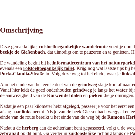
Omschrijving
Deze gemakkelijke,
rolstoeltoegankelijke wandelroute
voert je door 
beekje de Gießenbach
, dat uitnodigt om te pauzeren en te genieten. H
De wandeling begint bij het
informatiecentrum van het natuurpark
d
evenals een
rolstoeltoegankelijk toilet
. Krijg nog wat laatste tips bij 
Porta-Claudia-Straße
in. Volg deze weg tot het einde, waar je
linksa
Aan het einde van het eerste deel van de
grindweg
sla je kort af naar 
Vanaf hier leidt de goed onderhouden
grindweg
je langs het
water
bij
de aanwezigheid van de
Karwendel dalen
en
pieken
die je omringen.
Nadat je een paar kilometer hebt afgelegd, passeer je voor het eerst een
afslag naar
links
neemt. Als je van de beek Giessenbach weggaat en e
einde van de route bereikt u het einde van de weg bij de
Ramona Her
Nadat u de
herberg
aan de achterkant bent gepasseerd, volgt u de weg
zebrapad
op dit punt. Ga verder in
zuidoostelijke
richting langs de
Pa