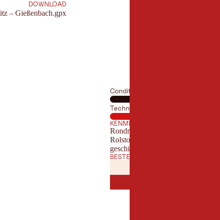
DOWNLOAD
itz – Gießenbach.gpx
Conditie
Techniek
KENMERKEN
Rondritten
Rolstoel wandeling
geschikt voor kinderwagens
BESTE TIJD VAN HET JAAR
JANUARI
FEBRUAR
JAN
FEB
JULI
AUGUST
JUL
AUG