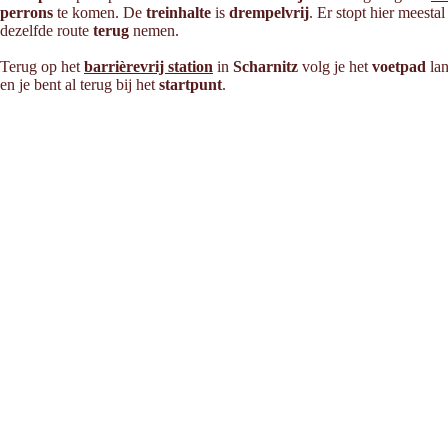
perrons
te komen. De
treinhalte
is
drempelvrij
. Er stopt hier meesta
dezelfde route
terug
nemen.
Terug op het
barrièrevrij station
in
Scharnitz
volg je het
voetpad
la
en je bent al terug bij het
startpunt
.