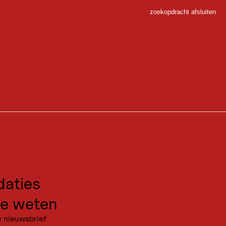
zoekopdracht afsluiten
Sluiten
enbach
 Sport
gen voor excursies
kanties
aties
e weten
e nieuwsbrief