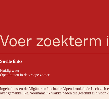
S
zoeken
Menu
Als je een lichte inzinking hebt tijdens deze technisch gematigde en a
Snelle links
Huidig weer
Open hutten in de vroege zomer
Tour eigenschappen
Ingebed tussen de Allgäuer en Lechtaler Alpen kronkelt de Lech zich e
over gemakkelijke, voornamelijk vlakke paden die geschikt zijn voor k