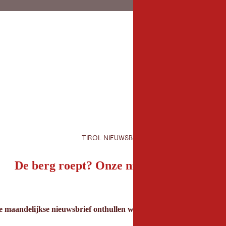
TIROL NIEUWSBRIEF
De berg roept? Onze nieuwsbrief ook!
e maandelijkse nieuwsbrief onthullen we de beste vakantietips voor