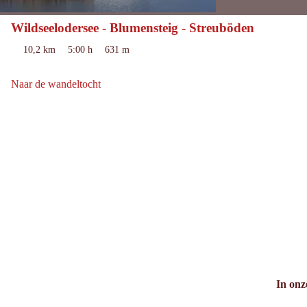
Wildseelodersee - Blumensteig - Streuböden
gemiddeld
moeilijkheidsgraad:
10,2 km
5:00 h
631 m
Lengte:
duur:
hoogtemeters
bergafwaarts:
Naar de wandeltocht
Naar de wandeltocht: Wildseelodersee - Blumensteig - Streuböden
In onz