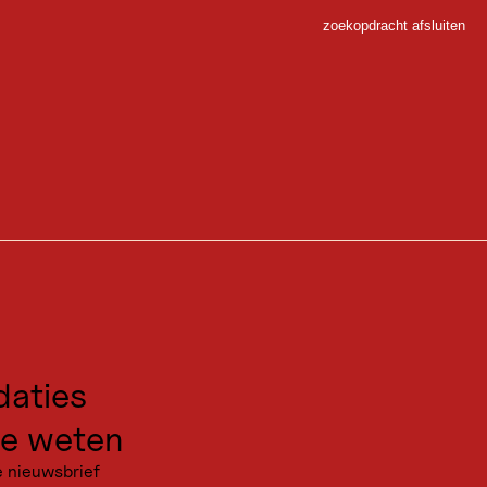
zoekopdracht afsluiten
Sluiten
ke
 Sport
 lange hangbrug over de fascinerende natuurlijke rivier de Lech.
gen voor excursies
kanties
aties
n Forchach naar Stanzach en weer terug is het ongeveer 12 kilometer
ig, maar vooruit, de brug doet wat hij belooft!
e weten
e nieuwsbrief