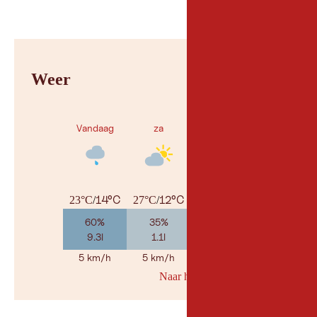
Weer
Vandaag
za
zo
14°C
12°C
14°C
23°C
/
27°C
/
30°C
/
60%
35%
25%
9.3l
1.1l
2.5l
5 km/h
5 km/h
5 km/h
Naar her weerbericht
© Geosp