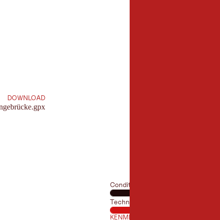
12,8 km
lengte:
DOWNLOAD
ängebrücke.gpx
Conditie
Techniek
KENMERKEN