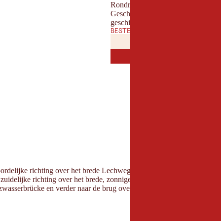
Rondritten
Geschikt voor families
geschikt voor kinderwagens
BESTE TIJD VAN HET JAAR
JANUARI
FEBRUAR
JAN
FEB
JULI
AUGUST
JUL
AUG
noordelijke richting over het brede Lechweg pad, door schaduwrijk de
delijke richting over het brede, zonnige pad naar Feldele - een prach
rzwasserbrücke en verder naar de brug over de Lech. Volg ten slotte 