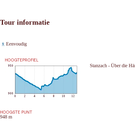
Tour informatie
Leaflet
|
©
2026
tiris
Eenvoudig
OpenStreetMap contributors 2026
Vereisten:
Powered by
Contwise Maps
HOOGTEPROFIEL
Stanzach - Über die H
HOOGSTE PUNT
948 m