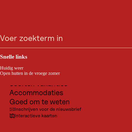
zoeken
Menu
Outdoor & Sport
Bestemmingen voor excursies
Snelle links
Cultuur
Huidig weer
Plaatsen
Open hutten in de vroege zomer
Soorten vakanties
Accommodaties
Goed om te weten
Inschrijven voor de nieuwsbrief
Interactieve kaarten