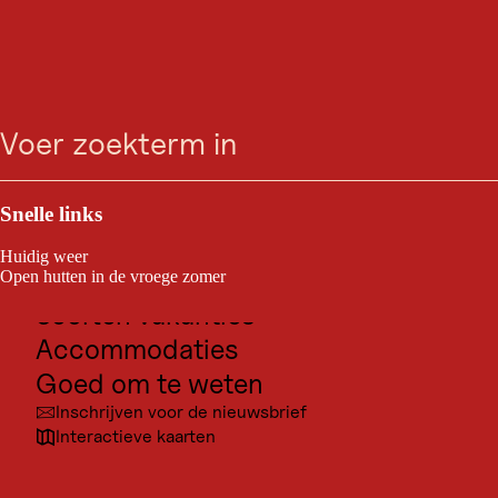
WINTERWANDELINGEN
Winterwanderweg
zoeken
Menu
Rotes Wandl - Nr. 431
Outdoor & Sport
open
Oetz / Stubaier Alpen
Bestemmingen voor excursies
Snelle links
Eenvoudig
1,5 km
0:45 h
Moeilijkheidsgraad:
lengte
duur:
Cultuur
van
Huidig weer
de
Plaatsen
Open hutten in de vroege zomer
route:
PANORAMARESTAURANT HOCHOETZ - Rotes Wandl -
Soorten vakanties
PANORAMARESTAURANT HOCHOETZ
Accommodaties
Goed om te weten
Inschrijven voor de nieuwsbrief
Interactieve kaarten