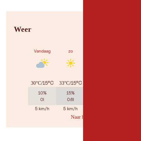
Weer
Vandaag
zo
ma
15°C
15°C
18°C
30°C
/
33°C
/
32°C
/
10%
15%
50%
0l
0.6l
1.3l
5 km/h
5 km/h
5 km/h
Naar her weerbericht
© Geosp