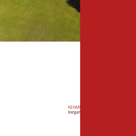
KENMERKEN
toegankelijk voor mindervaliden