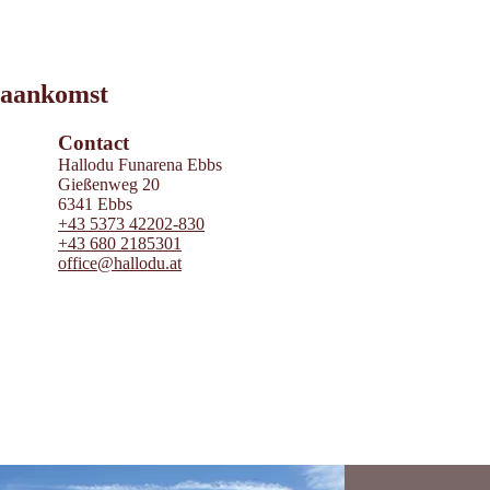
Leaflet
|
©
2026
tiris
aankomst
OpenStreetMap contributors 2026
Powered by
Contwise Maps
Contact
Hallodu Funarena Ebbs
Gießenweg 20
6341 Ebbs
+43 5373 42202-830
+43 680 2185301
office@hallodu.at