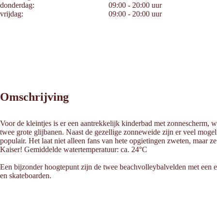
donderdag:
09:00 - 20:00 uur
vrijdag:
09:00 - 20:00 uur
Omschrijving
Voor de kleintjes is er een aantrekkelijk kinderbad met zonnescherm, 
twee grote glijbanen. Naast de gezellige zonneweide zijn er veel moge
populair. Het laat niet alleen fans van hete opgietingen zweten, maar z
Kaiser! Gemiddelde watertemperatuur: ca. 24°C
Een bijzonder hoogtepunt zijn de twee beachvolleybalvelden met een ei
en skateboarden.