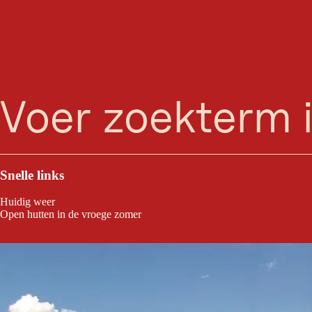
Erle
zoeken
Menu
Kinderbad met waterpaddenstoel en glijbaan olifant voor de kleintjes,
klein funpark.
Snelle links
Huidig weer
Open hutten in de vroege zomer