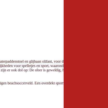
waterpaddenstoel en glijbaan olifant, voor de oudere kinderen en volw
lijkheden voor spelletjes en sport, waaronder een bowlingbaan. Het sau
e zijn er ook dol op: De sfeer is geweldig, het aanbod aan massages en o
gen beachsoccerveld. Een overdekt sportveld voor vele balsporten, even