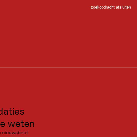
zoekopdracht afsluiten
Sluiten
o Du”
 Sport
 twee verdiepingen voor de ouderen. Plus een grote ligweide met een
gen voor excursies
kanties
aties
e weten
e nieuwsbrief