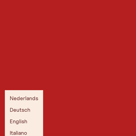
Feestelijk oktober: in de herfst zijn er talloze culinaire festivals in Tirol.
Hier zijn de marktdagen van Haiming.
Nederlands
Deutsch
English
Onze tips voor oktober
Italiano