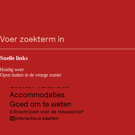
WINKELEN
Ga
Ga
Ga
Ga
Schöffel - LOWA - Store
zoeken
Menu
naar
naar
naar
naar
zoeken
de
de
de
navigatie
Innsbruck
hoofdinhoud
voettekst
Outdoor & Sport
Vandaag open
Innsbruck
Bestemmingen voor excursies
Snelle links
Lifestyle & decoratie
Cultuur
Huidig weer
Plaatsen
Open hutten in de vroege zomer
Schöffel - LOWA - Winkel Innsbruck
Soorten vakanties
Accommodaties
Goed om te weten
Inschrijven voor de nieuwsbrief
Interactieve kaarten