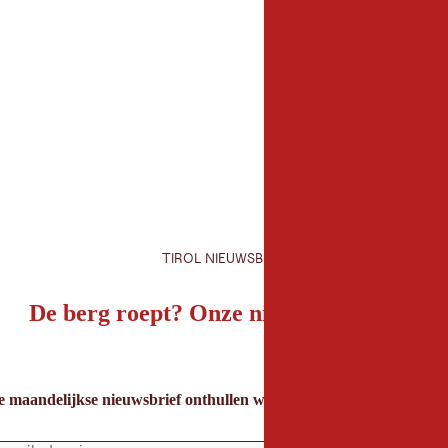
TIROL NIEUWSBRIEF
De berg roept? Onze nieuwsbrief ook!
e maandelijkse nieuwsbrief onthullen we de beste vakantietips voor