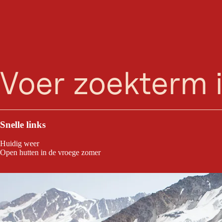
Uitk
zoeken
Menu
Het uitzicht op de Kaunertaler gletsjer is fascinerend, maar vanaf de Dre
Snelle links
Huidig weer
Open hutten in de vroege zomer