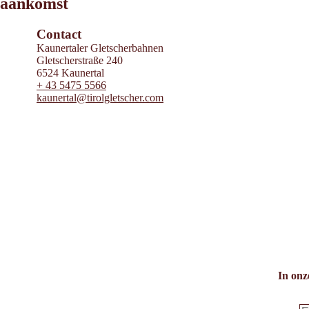
aankomst
OpenStreetMap contributors 2026
Powered by
Contwise Maps
Contact
Kaunertaler Gletscherbahnen
Gletscherstraße 240
6524 Kaunertal
+ 43 5475 5566
kaunertal@tirolgletscher.com
In onz