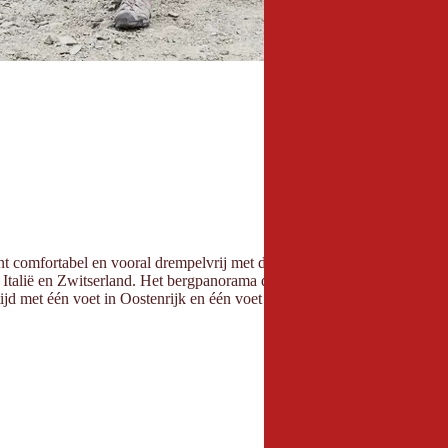
kunt comfortabel en vooral drempelvrij met de gondelbaan naar boven tot
, Italië en Zwitserland. Het bergpanorama dat zich hier voor de bezoeke
d met één voet in Oostenrijk en één voet in Italië staat.