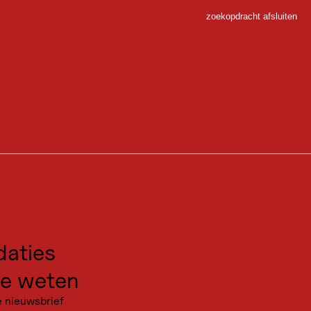
blick
zoekopdracht afsluiten
Sluiten
jn, terwijl je op twee plaatsen tegelijk bent.
 Sport
gen voor excursies
kanties
aties
e weten
e nieuwsbrief