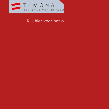
Klik hier voor het onderzoek
Klik
hier
voor
het
onderzoek