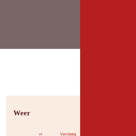
Weer
vr
Vandaag
zo