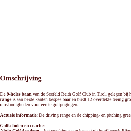
Omschrijving
De
9-holes baan
van de Seefeld Reith Golf Club in Tirol, gelegen bij
range
is aan beide kanten bespeelbaar en biedt 12 overdekte teeing gr
omstandigheden voor eerste golfpogingen.
Actuele informatie
: De driving range en de chipping- en pitching gr
Golfscholen en coaches
Alpin Golf Academy
- het coachingsteam bestaat uit hoofdcoach Eli