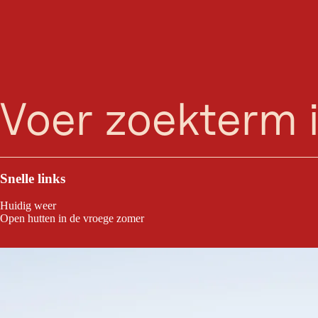
zoeken
Menu
De 9-holes baan van de Seefeld Reith Golf Club in Tirol, vlakbij het W
Snelle links
Huidig weer
Open hutten in de vroege zomer