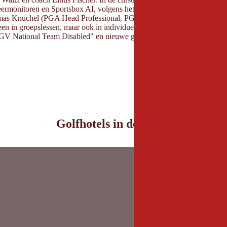
ermonitoren en Sportsbox AI, volgens het motto: "Meten is beter dan r
homas Knuchel (PGA Head Professional, PGA Professional sinds 2002) 
een in groepslessen, maar ook in individuele lessen.
 "ÖGV National Team Disabled" en nieuwe golfcoach naar uit om samen te
Golfhotels in de buurt