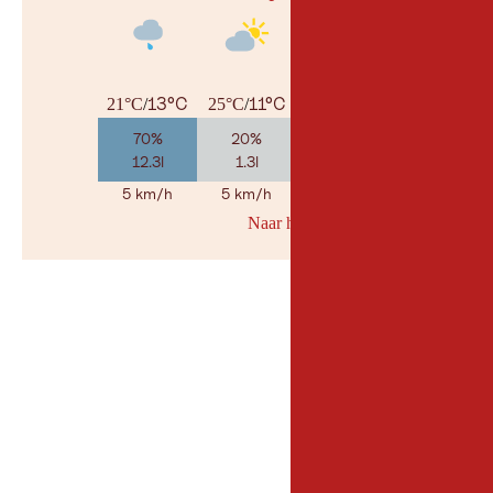
13°C
11°C
12°C
21°C
/
25°C
/
29°C
/
70%
20%
20%
12.3l
1.3l
2l
5 km/h
5 km/h
10 km/h
Naar her weerbericht
© Geosp