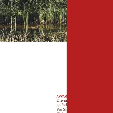
APPARATUUR
Driving range
golfschool/academie
Pro Shop