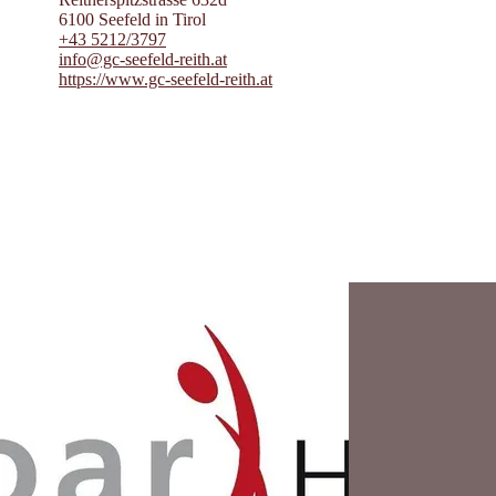
6100 Seefeld in Tirol
+43 5212/3797
info@gc-seefeld-reith.at
https://www.gc-seefeld-reith.at