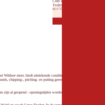
Club verhuur
Trolleys
BESTE TIJD VAN HET JAAR
JANUARI
FEBRUAR
JAN
FEB
JULI
AUGUST
JUL
AUG
 het Wildsee meer, biedt uitstekende condities met een ruim oefenterrei
ounds, chipping-, pitching- en putting greens en een oefenbunker. De b
eens zijn al geopend - openingstijden worden per week aangekondigd o
as Walzl en coach Linus Fischer. In de cursussen en privéprogramma'