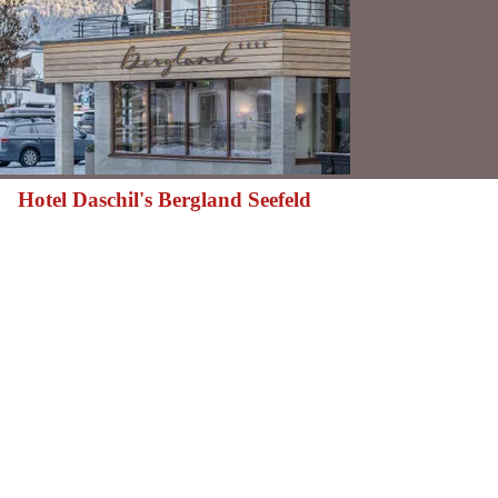
Hotel Daschil's Bergland Seefeld
Meer weten
Meer weten: Hotel Daschil's Bergland Seefeld