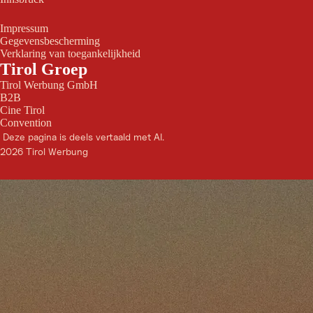
Impressum
Gegevensbescherming
Verklaring van toegankelijkheid
Tirol Groep
Tirol Werbung GmbH
B2B
Cine Tirol
Convention
Deze pagina is deels vertaald met AI.
2026 Tirol Werbung