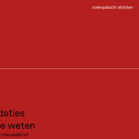
zoekopdracht afsluiten
Sluiten
is
 en de sneeuwcondities ter plaatse.
 Sport
gen voor excursies
kanties
aties
e weten
e nieuwsbrief