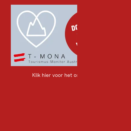
Klik hier voor het onderzoek
Klik
hier
voor
het
onderzoek