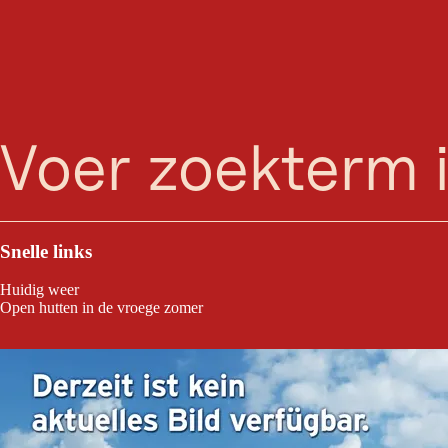
W
zoeken
Menu
Deze webcams laten je de nieuwste 
Snelle links
Huidig weer
Open hutten in de vroege zomer