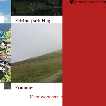
Interactieve kaart
Erlebnispark Hög
Frommes
Meer webcams bekijken
Meer
webcams