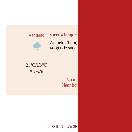
bekijken
sneeuwhoogte
Vandaag
Actuele:
cm,
0
volgende sneeuwval, op :datum
13°C
21°C
/
5 km/h
Naar her weerbericht
Naar het sneeuwbericht
© Geosph
TIROL NIEUWSBRIEF