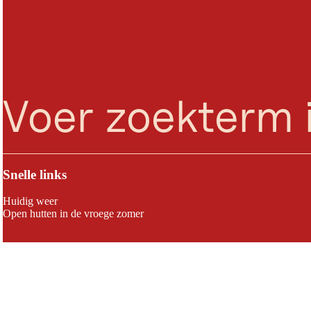
zoeken
Menu
Snelle links
Huidig weer
Open hutten in de vroege zomer