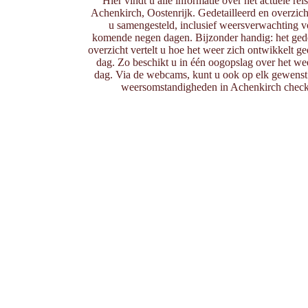
Hier vindt u alle informatie over het actuele rei
Achenkirch, Oostenrijk. Gedetailleerd en overzicht
u samengesteld, inclusief weersverwachting v
komende negen dagen. Bijzonder handig: het gedet
overzicht vertelt u hoe het weer zich ontwikkelt g
dag. Zo beschikt u in één oogopslag over het wee
dag. Via de webcams, kunt u ook op elk gewenst 
weersomstandigheden in Achenkirch check