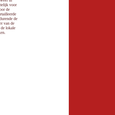
sweer in
elijk voor
oor de
ailleerde
edurende de
r van de
de lokale
en.