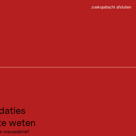
zoekopdracht afsluiten
Sluiten
 Sport
gen voor excursies
kanties
aties
e weten
e nieuwsbrief