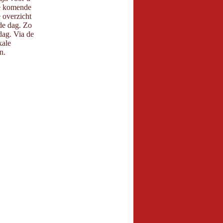
e komende
 overzicht
de dag. Zo
ag. Via de
ale
.