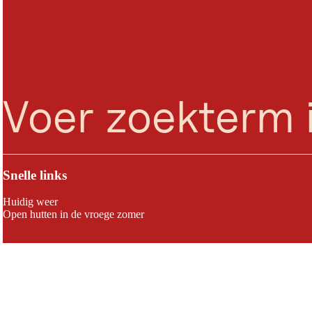
zoeken
Menu
Snelle links
Huidig weer
Open hutten in de vroege zomer