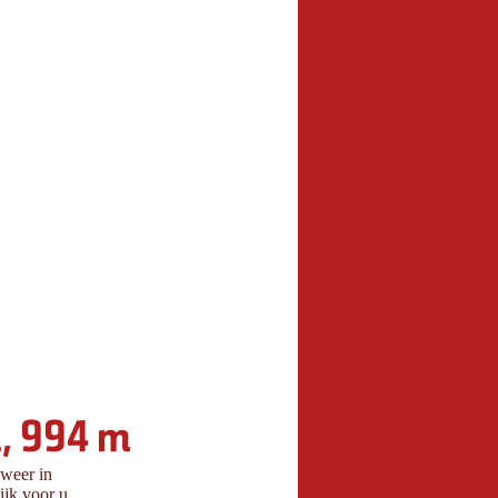
, 994 m
sweer in
jk voor u