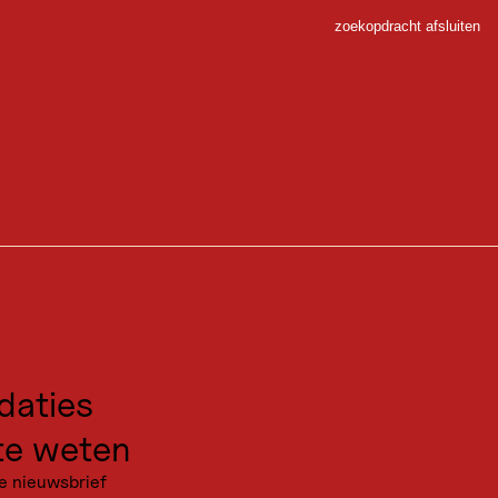
zoekopdracht afsluiten
Sluiten
 Sport
gen voor excursies
kanties
aties
e weten
e nieuwsbrief