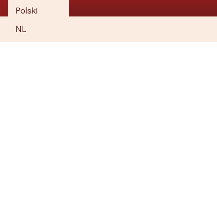
Polski
NL
Bergstation Gondelbahn Hexenwasser
TIROL NIEUWSBRIEF
De berg roept? Onze nieuwsbrief ook!
In onze maandelijkse nieuwsbrief onthullen we de beste
vakantietips voor Tirol.
Ik ga akkoord met de verklaring gegevensbescherming.
*