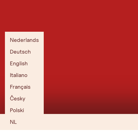
Actuele webcams in de regio Seefeld
Nederlands
Deutsch
English
Italiano
Français
Česky
Polski
Bergbahnen Rosshütte
NL