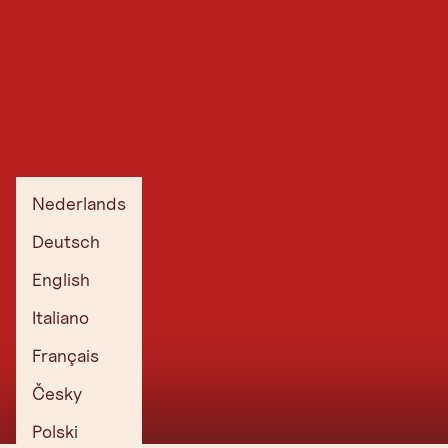
06:00
12:00
18:00
Nederlands
21°C
31°C
26°C
Deutsch
0%
10%
15%
0l
0l
0.3l
English
5 km/h
10 km/h
5 km/h
Italiano
VANDAAG
MA
DI
WO
DO
VR
ZA
ZO
Français
Česky
32°C
30°C
30°C
31°C
33°C
33°C
31°C
Polski
33°C
17°C
17°C
16°C
15°C
15°C
16°C
17°C