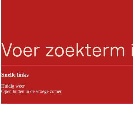
zoeken
Menu
Snelle links
Huidig weer
Open hutten in de vroege zomer