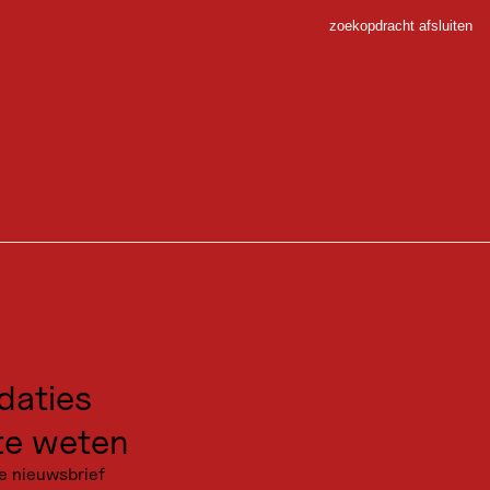
zoekopdracht afsluiten
Sluiten
 Sport
gen voor excursies
kanties
aties
e weten
e nieuwsbrief