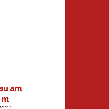
fau am
5 m
sweer in