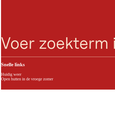
zoeken
Menu
Snelle links
Huidig weer
Open hutten in de vroege zomer