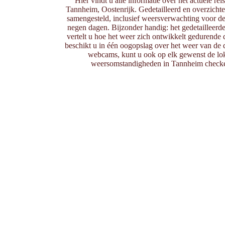
Hier vindt u alle informatie over het actuele rei
Tannheim, Oostenrijk. Gedetailleerd en overzichtel
samengesteld, inclusief weersverwachting voor d
negen dagen. Bijzonder handig: het gedetailleerde
vertelt u hoe het weer zich ontwikkelt gedurende 
beschikt u in één oogopslag over het weer van de d
webcams, kunt u ook op elk gewenst de lok
weersomstandigheden in Tannheim checke