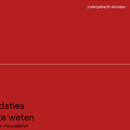
zoekopdracht afsluiten
Sluiten
 Sport
gen voor excursies
kanties
aties
e weten
e nieuwsbrief