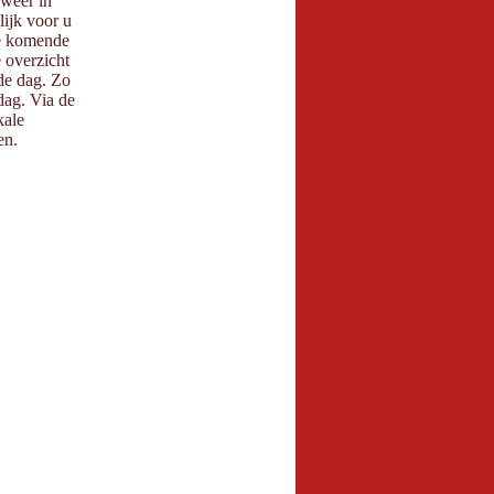
sweer in
ijk voor u
e komende
 overzicht
de dag. Zo
ag. Via de
ale
n.