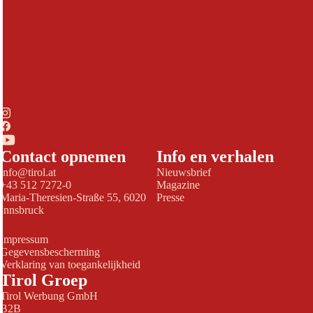
Contact opnemen
Info en verhalen
info@tirol.at
Nieuwsbrief
+43 512 7272-0
Magazine
Maria-Theresien-Straße 55, 6020
Presse
Innsbruck
Impressum
Gegevensbescherming
Verklaring van toegankelijkheid
Tirol Groep
Tirol Werbung GmbH
B2B