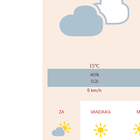
15°C
40%
0.2l
5 km/h
ZA
VANDAAG
M