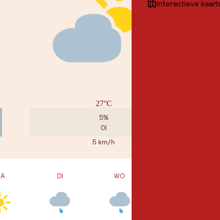
Interactieve kaart
27°C
5%
0l
5 km/h
A
DI
WO
DO