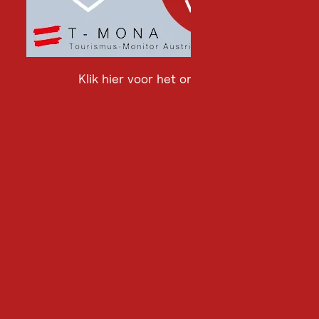
Klik hier voor het onderzoek
Klik
hier
voor
het
onderzoek