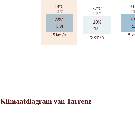
29°C
31
32°C
13°C
16
14°C
35%
4
10%
0.8l
1.
1.4l
5 km/h
5 k
5 km/h
Klimaatdiagram van Tarrenz