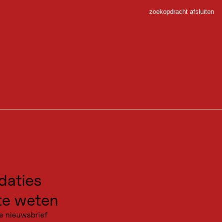
zoekopdracht afsluiten
Sluiten
lusief de weersverwachting voor de komende negen
o kun je het verloop van de dag altijd in de gaten
agrammen de klimatologische omstandigheden in
 Sport
gen voor excursies
kanties
18:00
aties
e weten
e nieuwsbrief