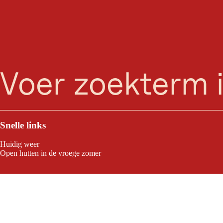
zoeken
Menu
Thanellerbahn
Leaflet
|
©
2026
tiris
aankomst
OpenStreetMap contributors 2026
Powered by
Contwise Maps
Snelle links
Contact
Thanellerbahn
Huidig weer
6622 Berwang
Open hutten in de vroege zomer