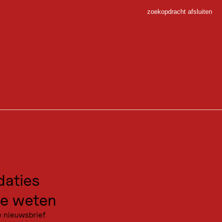
zoekopdracht afsluiten
Sluiten
 Sport
gen voor excursies
kanties
aties
e weten
e nieuwsbrief