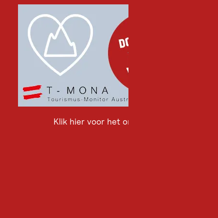
Klik hier voor het onderzoek
Klik
hier
voor
het
onderzoek