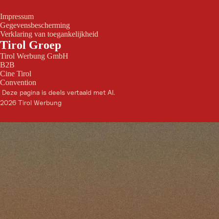
Impressum
Gegevensbescherming
Verklaring van toegankelijkheid
Tirol Groep
Tirol Werbung GmbH
B2B
Cine Tirol
Convention
Deze pagina is deels vertaald met AI.
2026 Tirol Werbung